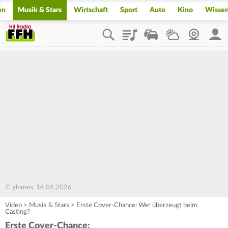
en
Musik & Stars
Wirtschaft
Sport
Auto
Kino
Wisse
Playlist
Staupilot
Wetter
Webcam
Mein
© glomex, 14.05.2026
Video
>
Musik & Stars
>
Erste Cover-Chance: Wer überzeugt beim
Casting?
Erste Cover-Chance: