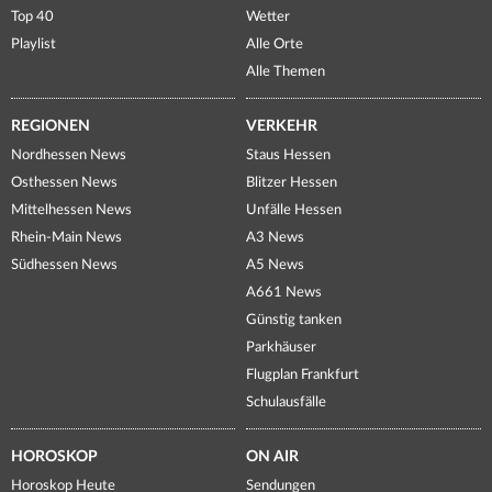
Top 40
Wetter
Playlist
Alle Orte
Alle Themen
REGIONEN
VERKEHR
Nordhessen News
Staus Hessen
Osthessen News
Blitzer Hessen
Mittelhessen News
Unfälle Hessen
Rhein-Main News
A3 News
Südhessen News
A5 News
A661 News
Günstig tanken
Parkhäuser
Flugplan Frankfurt
Schulausfälle
HOROSKOP
ON AIR
Horoskop Heute
Sendungen