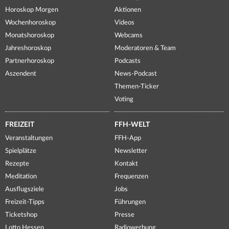
Horoskop Morgen
Aktionen
Wochenhoroskop
Videos
Monatshoroskop
Webcams
Jahreshoroskop
Moderatoren & Team
Partnerhoroskop
Podcasts
Aszendent
News-Podcast
Themen-Ticker
Voting
FREIZEIT
FFH-WELT
Veranstaltungen
FFH-App
Spielplätze
Newsletter
Rezepte
Kontakt
Meditation
Frequenzen
Ausflugsziele
Jobs
Freizeit-Tipps
Führungen
Ticketshop
Presse
Lotto Hessen
Radiowerbung