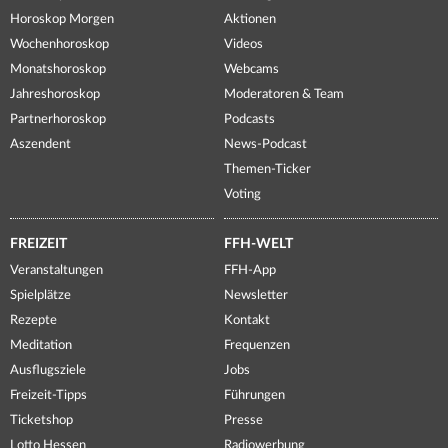
Horoskop Morgen
Aktionen
Wochenhoroskop
Videos
Monatshoroskop
Webcams
Jahreshoroskop
Moderatoren & Team
Partnerhoroskop
Podcasts
Aszendent
News-Podcast
Themen-Ticker
Voting
FREIZEIT
FFH-WELT
Veranstaltungen
FFH-App
Spielplätze
Newsletter
Rezepte
Kontakt
Meditation
Frequenzen
Ausflugsziele
Jobs
Freizeit-Tipps
Führungen
Ticketshop
Presse
Lotto Hessen
Radiowerbung