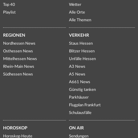
Top 40
Wetter
Playlist
Alle Orte
Alle Themen
REGIONEN
VERKEHR
Nordhessen News
Staus Hessen
Osthessen News
Blitzer Hessen
Mittelhessen News
Unfälle Hessen
Rhein-Main News
A3 News
Südhessen News
A5 News
A661 News
Günstig tanken
Parkhäuser
Flugplan Frankfurt
Schulausfälle
HOROSKOP
ON AIR
Horoskop Heute
Sendungen