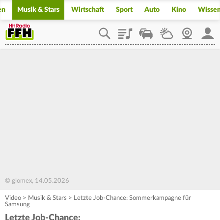
en
Musik & Stars
Wirtschaft
Sport
Auto
Kino
Wisse
Playlist
Staupilot
Wetter
Webcam
Mein
© glomex, 14.05.2026
Video
>
Musik & Stars
>
Letzte Job-Chance: Sommerkampagne für
Samsung
Letzte Job-Chance: