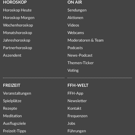
HOROSKOP
ON AIR
Horoskop Heute
Sendungen
Horoskop Morgen
Aktionen
Wochenhoroskop
Videos
Monatshoroskop
Webcams
Jahreshoroskop
Moderatoren & Team
Partnerhoroskop
Podcasts
Aszendent
News-Podcast
Themen-Ticker
Voting
FREIZEIT
FFH-WELT
Veranstaltungen
FFH-App
Spielplätze
Newsletter
Rezepte
Kontakt
Meditation
Frequenzen
Ausflugsziele
Jobs
Freizeit-Tipps
Führungen