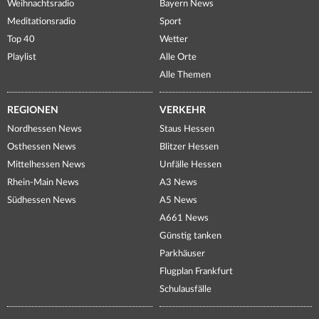
Weihnachtsradio
Bayern News
Meditationsradio
Sport
Top 40
Wetter
Playlist
Alle Orte
Alle Themen
REGIONEN
VERKEHR
Nordhessen News
Staus Hessen
Osthessen News
Blitzer Hessen
Mittelhessen News
Unfälle Hessen
Rhein-Main News
A3 News
Südhessen News
A5 News
A661 News
Günstig tanken
Parkhäuser
Flugplan Frankfurt
Schulausfälle