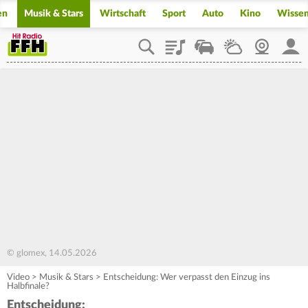
en
Musik & Stars
Wirtschaft
Sport
Auto
Kino
Wisse
Playlist
Staupilot
Wetter
Webcam
Mein
© glomex, 14.05.2026
Video
>
Musik & Stars
>
Entscheidung: Wer verpasst den Einzug ins
Halbfinale?
Entscheidung: