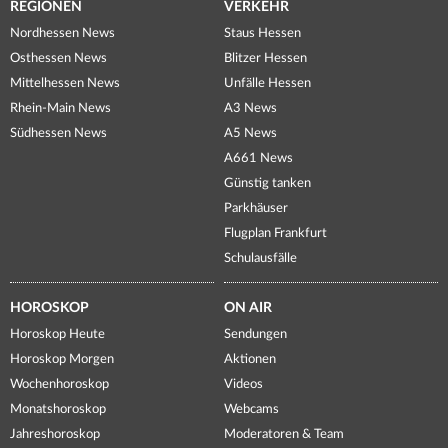
REGIONEN
VERKEHR
Nordhessen News
Staus Hessen
Osthessen News
Blitzer Hessen
Mittelhessen News
Unfälle Hessen
Rhein-Main News
A3 News
Südhessen News
A5 News
A661 News
Günstig tanken
Parkhäuser
Flugplan Frankfurt
Schulausfälle
HOROSKOP
ON AIR
Horoskop Heute
Sendungen
Horoskop Morgen
Aktionen
Wochenhoroskop
Videos
Monatshoroskop
Webcams
Jahreshoroskop
Moderatoren & Team