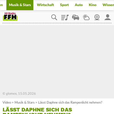
en
Musik & Stars
Wirtschaft
Sport
Auto
Kino
Wisse
Playlist
Staupilot
Wetter
Webcam
Mein
© glomex, 15.05.2026
Video
>
Musik & Stars
>
Lässt Daphne sich das Rampenlicht nehmen?
LÄSST DAPHNE SICH DAS