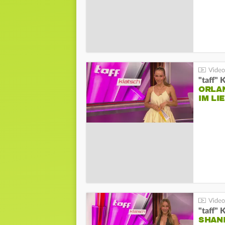
"taff" 
ORLA
IM L
"taff" 
SHAN