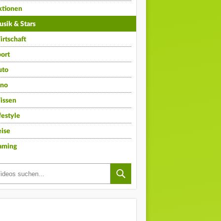
ktionen
sik & Stars
rtschaft
ort
uto
ino
issen
festyle
ise
aming