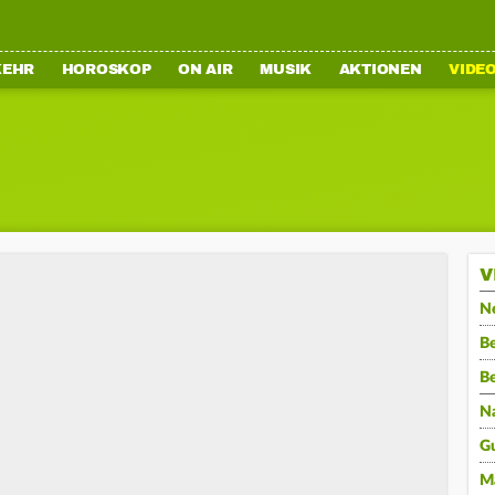
KEHR
HOROSKOP
ON AIR
MUSIK
AKTIONEN
VIDE
V
N
Be
B
N
G
M