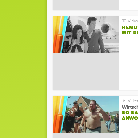
REMU
MIT P
Wirtsc
SO SA
ANWO