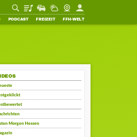
Playlist
Staupilot
Wetter
Webcam
Mein FFH
O
PODCAST
FREIZEIT
FFH-WELT
IDEOS
eueste
stgeklickt
estbewertet
achrichten
uten Morgen Hessen
agazin