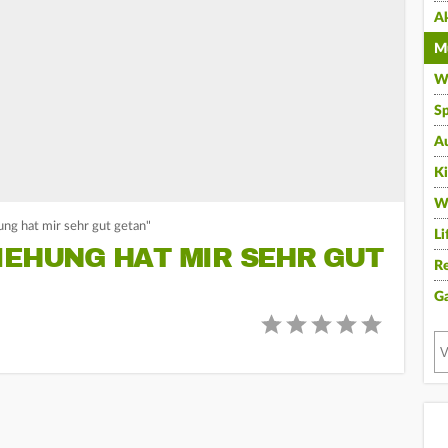
A
Mu
Wi
Sp
A
K
W
ng hat mir sehr gut getan"
Li
IEHUNG HAT MIR SEHR GUT
Re
G