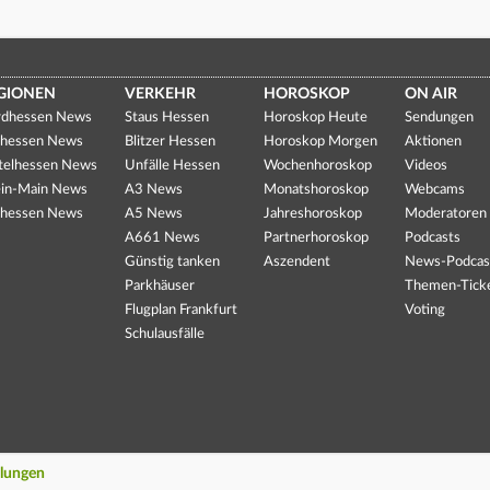
GIONEN
VERKEHR
HOROSKOP
ON AIR
dhessen News
Staus Hessen
Horoskop Heute
Sendungen
hessen News
Blitzer Hessen
Horoskop Morgen
Aktionen
telhessen News
Unfälle Hessen
Wochenhoroskop
Videos
in-Main News
A3 News
Monatshoroskop
Webcams
hessen News
A5 News
Jahreshoroskop
Moderatoren
A661 News
Partnerhoroskop
Podcasts
Günstig tanken
Aszendent
News-Podcas
Parkhäuser
Themen-Tick
Flugplan Frankfurt
Voting
Schulausfälle
llungen