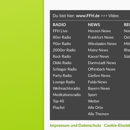
Du bist hier:
www.FFH.de
>>>
Video
RADIO
NEWS
RE
FFH Live
Hessen News
Nor
80er Radio
Frankfurt News
Ost
90er Radio
Wiesbaden News
Mit
2000er Radio
Mainz News
Rhe
Rock Radio
Kassel News
Süd
Oldie Radio
Darmstadt News
Schlager Radio
Offenbach News
Party Radio
Gießen News
Lounge Radio
Fulda News
Weihnachtsradio
Bayern News
Meditationsradio
Sport
Top 40
Wetter
Playlist
Alle Orte
Alle Themen
Impressum und Datenschutz
Cookie-Einste