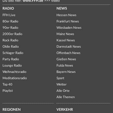
Du bist hier:
www.FFH.de
>>>
Video
RADIO
NEWS
FFH Live
Hessen News
80er Radio
Frankfurt News
90er Radio
Wiesbaden News
2000er Radio
Mainz News
Rock Radio
Kassel News
Oldie Radio
Darmstadt News
Schlager Radio
Offenbach News
Party Radio
Gießen News
Lounge Radio
Fulda News
Weihnachtsradio
Bayern News
Meditationsradio
Sport
Top 40
Wetter
Playlist
Alle Orte
Alle Themen
REGIONEN
VERKEHR