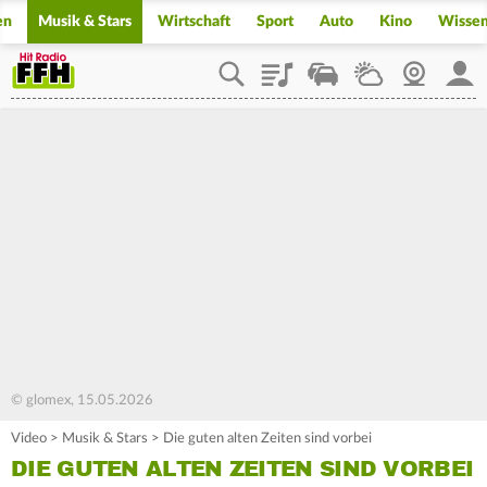
en
Musik & Stars
Wirtschaft
Sport
Auto
Kino
Wisse
Playlist
Staupilot
Wetter
Webcam
Mein
© glomex, 15.05.2026
Video
>
Musik & Stars
>
Die guten alten Zeiten sind vorbei
DIE GUTEN ALTEN ZEITEN SIND VORBEI