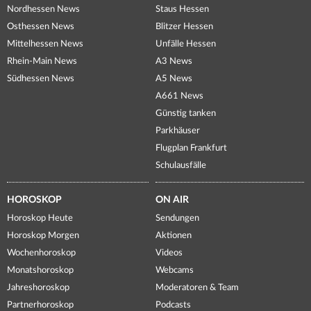
Nordhessen News
Staus Hessen
Osthessen News
Blitzer Hessen
Mittelhessen News
Unfälle Hessen
Rhein-Main News
A3 News
Südhessen News
A5 News
A661 News
Günstig tanken
Parkhäuser
Flugplan Frankfurt
Schulausfälle
HOROSKOP
ON AIR
Horoskop Heute
Sendungen
Horoskop Morgen
Aktionen
Wochenhoroskop
Videos
Monatshoroskop
Webcams
Jahreshoroskop
Moderatoren & Team
Partnerhoroskop
Podcasts