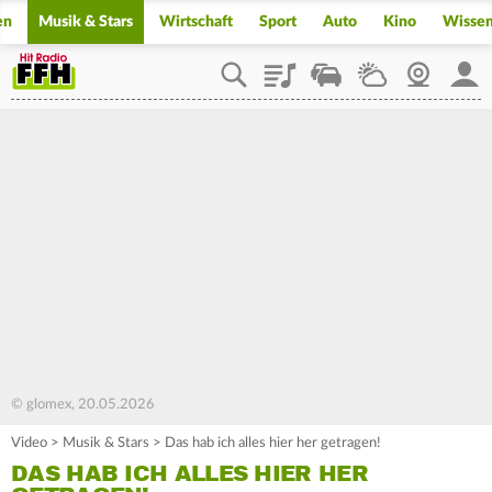
en
Musik & Stars
Wirtschaft
Sport
Auto
Kino
Wisse
Playlist
Staupilot
Wetter
Webcam
Mein
© glomex, 20.05.2026
Video
>
Musik & Stars
>
Das hab ich alles hier her getragen!
DAS HAB ICH ALLES HIER HER