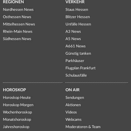
REGIONEN
VERKEHR
Nordhessen News
Staus Hessen
Osthessen News
Blitzer Hessen
Mittelhessen News
Unfälle Hessen
Rhein-Main News
A3 News
Südhessen News
A5 News
A661 News
Günstig tanken
Parkhäuser
Flugplan Frankfurt
Schulausfälle
HOROSKOP
ON AIR
Horoskop Heute
Sendungen
Horoskop Morgen
Aktionen
Wochenhoroskop
Videos
Monatshoroskop
Webcams
Jahreshoroskop
Moderatoren & Team