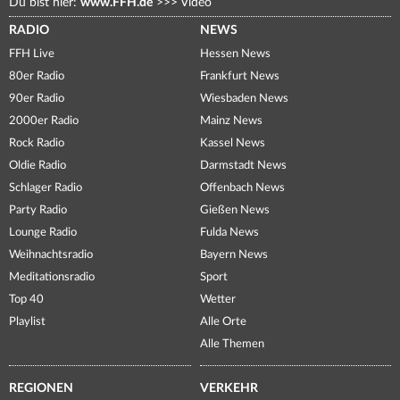
Du bist hier:
www.FFH.de
>>>
Video
RADIO
NEWS
FFH Live
Hessen News
80er Radio
Frankfurt News
90er Radio
Wiesbaden News
2000er Radio
Mainz News
Rock Radio
Kassel News
Oldie Radio
Darmstadt News
Schlager Radio
Offenbach News
Party Radio
Gießen News
Lounge Radio
Fulda News
Weihnachtsradio
Bayern News
Meditationsradio
Sport
Top 40
Wetter
Playlist
Alle Orte
Alle Themen
REGIONEN
VERKEHR