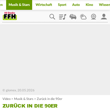
en
Musik & Stars
Wirtschaft
Sport
Auto
Kino
Wisse
Playlist
Staupilot
Wetter
Webcam
Mein
© glomex, 20.05.2026
Video
>
Musik & Stars
>
Zurück in die 90er
ZURÜCK IN DIE 90ER