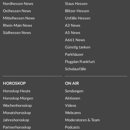
Nordhessen News
Staus Hessen
Osthessen News
Blitzer Hessen
Mittelhessen News
Unfälle Hessen
Rhein-Main News
A3 News
Südhessen News
A5 News
A661 News
Günstig tanken
Parkhäuser
Flugplan Frankfurt
Schulausfälle
HOROSKOP
ON AIR
Horoskop Heute
Sendungen
Horoskop Morgen
Aktionen
Wochenhoroskop
Videos
Monatshoroskop
Webcams
Jahreshoroskop
Moderatoren & Team
Partnerhoroskop
Podcasts