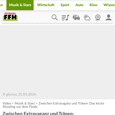
en
Musik & Stars
Wirtschaft
Sport
Auto
Kino
Wisse
Playlist
Staupilot
Wetter
Webcam
Mein
© glomex, 21.05.2026
Video
>
Musik & Stars
>
Zwischen Extravaganz und Tränen: Das letzte
Shooting vor dem Finale
Zwischen Extravaganz und Tränen: