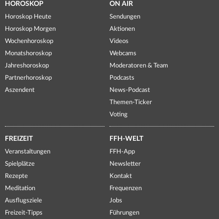
HOROSKOP
ON AIR
Horoskop Heute
Sendungen
Horoskop Morgen
Aktionen
Wochenhoroskop
Videos
Monatshoroskop
Webcams
Jahreshoroskop
Moderatoren & Team
Partnerhoroskop
Podcasts
Aszendent
News-Podcast
Themen-Ticker
Voting
FREIZEIT
FFH-WELT
Veranstaltungen
FFH-App
Spielplätze
Newsletter
Rezepte
Kontakt
Meditation
Frequenzen
Ausflugsziele
Jobs
Freizeit-Tipps
Führungen