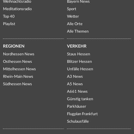
Weihnachtsradio
Bayern News
Meditationsradio
Sport
Top 40
Wetter
Playlist
Alle Orte
Alle Themen
REGIONEN
VERKEHR
Nordhessen News
Staus Hessen
Osthessen News
Blitzer Hessen
Mittelhessen News
Unfälle Hessen
Rhein-Main News
A3 News
Südhessen News
A5 News
A661 News
Günstig tanken
Parkhäuser
Flugplan Frankfurt
Schulausfälle