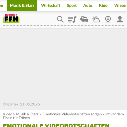
en
Musik & Stars
Wirtschaft
Sport
Auto
Kino
Wisse
Playlist
Staupilot
Wetter
Webcam
Mein
© glomex, 21.05.2026
Video
>
Musik & Stars
>
Emotionale Videobotschaften sorgen kurz vor dem
Finale für Tränen
EMOTIONALE VIDEOBOTSCHAFTEN