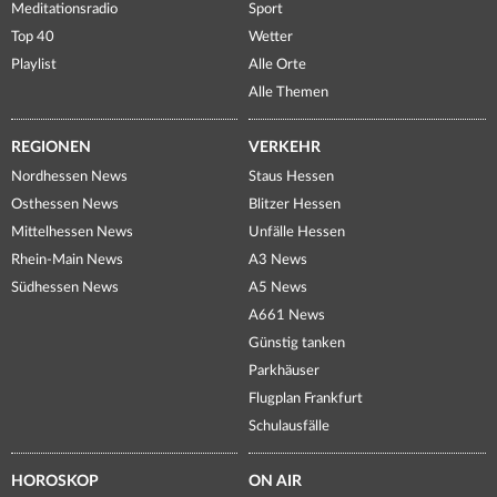
Meditationsradio
Sport
Top 40
Wetter
Playlist
Alle Orte
Alle Themen
REGIONEN
VERKEHR
Nordhessen News
Staus Hessen
Osthessen News
Blitzer Hessen
Mittelhessen News
Unfälle Hessen
Rhein-Main News
A3 News
Südhessen News
A5 News
A661 News
Günstig tanken
Parkhäuser
Flugplan Frankfurt
Schulausfälle
HOROSKOP
ON AIR