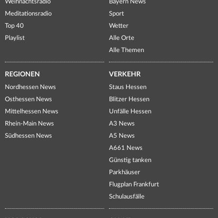
Weihnachtsradio
Bayern News
Meditationsradio
Sport
Top 40
Wetter
Playlist
Alle Orte
Alle Themen
REGIONEN
VERKEHR
Nordhessen News
Staus Hessen
Osthessen News
Blitzer Hessen
Mittelhessen News
Unfälle Hessen
Rhein-Main News
A3 News
Südhessen News
A5 News
A661 News
Günstig tanken
Parkhäuser
Flugplan Frankfurt
Schulausfälle