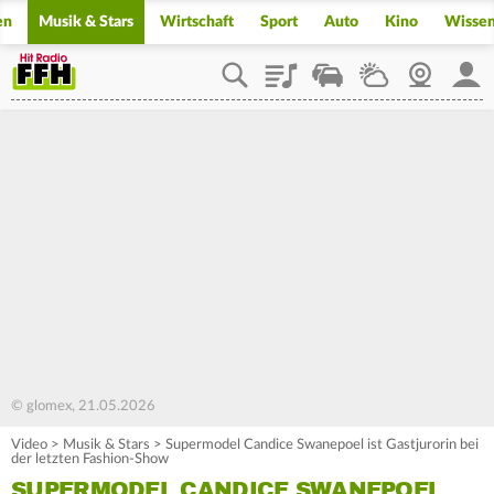
en
Musik & Stars
Wirtschaft
Sport
Auto
Kino
Wisse
Playlist
Staupilot
Wetter
Webcam
Mein
© glomex, 21.05.2026
Video
>
Musik & Stars
>
Supermodel Candice Swanepoel ist Gastjurorin bei
der letzten Fashion-Show
SUPERMODEL CANDICE SWANEPOEL