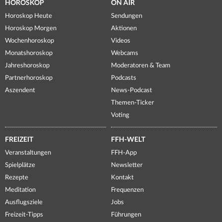
HOROSKOP
ON AIR
Horoskop Heute
Sendungen
Horoskop Morgen
Aktionen
Wochenhoroskop
Videos
Monatshoroskop
Webcams
Jahreshoroskop
Moderatoren & Team
Partnerhoroskop
Podcasts
Aszendent
News-Podcast
Themen-Ticker
Voting
FREIZEIT
FFH-WELT
Veranstaltungen
FFH-App
Spielplätze
Newsletter
Rezepte
Kontakt
Meditation
Frequenzen
Ausflugsziele
Jobs
Freizeit-Tipps
Führungen