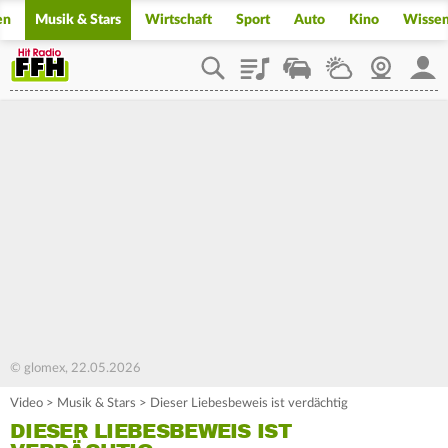
en
Musik & Stars
Wirtschaft
Sport
Auto
Kino
Wisse
Playlist
Staupilot
Wetter
Webcam
Mein
© glomex, 22.05.2026
Video
>
Musik & Stars
>
Dieser Liebesbeweis ist verdächtig
DIESER LIEBESBEWEIS IST