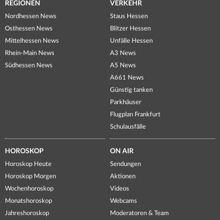
REGIONEN
VERKEHR
Nordhessen News
Staus Hessen
Osthessen News
Blitzer Hessen
Mittelhessen News
Unfälle Hessen
Rhein-Main News
A3 News
Südhessen News
A5 News
A661 News
Günstig tanken
Parkhäuser
Flugplan Frankfurt
Schulausfälle
HOROSKOP
ON AIR
Horoskop Heute
Sendungen
Horoskop Morgen
Aktionen
Wochenhoroskop
Videos
Monatshoroskop
Webcams
Jahreshoroskop
Moderatoren & Team