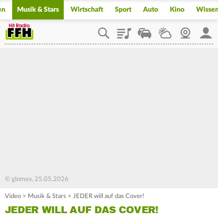
en
Musik & Stars
Wirtschaft
Sport
Auto
Kino
Wisse
Playlist
Staupilot
Wetter
Webcam
Mein
© glomex, 25.05.2026
Video
>
Musik & Stars
>
JEDER will auf das Cover!
JEDER WILL AUF DAS COVER!