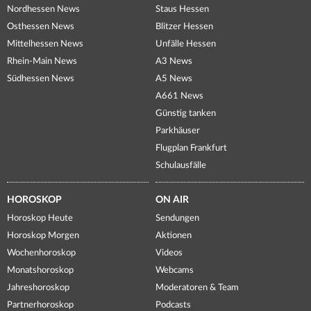
Nordhessen News
Staus Hessen
Osthessen News
Blitzer Hessen
Mittelhessen News
Unfälle Hessen
Rhein-Main News
A3 News
Südhessen News
A5 News
A661 News
Günstig tanken
Parkhäuser
Flugplan Frankfurt
Schulausfälle
HOROSKOP
ON AIR
Horoskop Heute
Sendungen
Horoskop Morgen
Aktionen
Wochenhoroskop
Videos
Monatshoroskop
Webcams
Jahreshoroskop
Moderatoren & Team
Partnerhoroskop
Podcasts