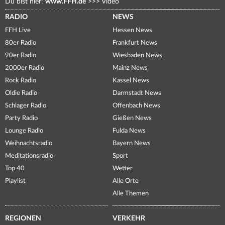
Du bist hier:
www.FFH.de
>>>
Video
RADIO
NEWS
FFH Live
Hessen News
80er Radio
Frankfurt News
90er Radio
Wiesbaden News
2000er Radio
Mainz News
Rock Radio
Kassel News
Oldie Radio
Darmstadt News
Schlager Radio
Offenbach News
Party Radio
Gießen News
Lounge Radio
Fulda News
Weihnachtsradio
Bayern News
Meditationsradio
Sport
Top 40
Wetter
Playlist
Alle Orte
Alle Themen
REGIONEN
VERKEHR