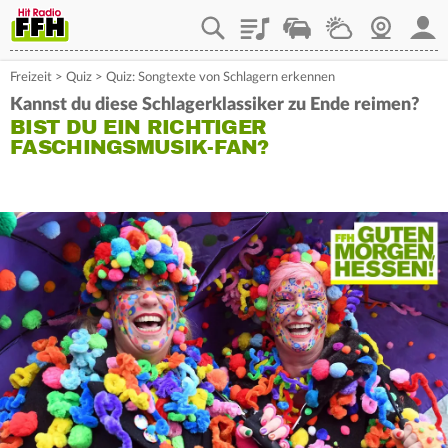
Playlist
Staupilot
Wetter
Webcam
Mein
Freizeit
>
Quiz
>
Quiz: Songtexte von Schlagern erkennen
Kannst du diese Schlagerklassiker zu Ende reimen?
BIST DU EIN RICHTIGER
FASCHINGSMUSIK-FAN?