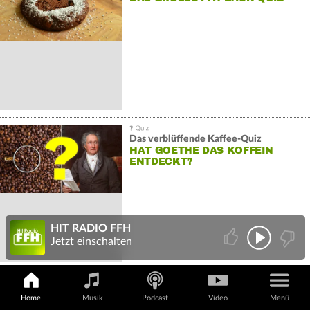
Das verblüffende Kaffee-Quiz
HAT GOETHE DAS KOFFEIN
ENTDECKT?
HIT RADIO FFH
Jetzt einschalten
Emoji-Song-Quiz
Home
Musik
Podcast
Video
Menü
WELCHE HITS STECKEN HINTER