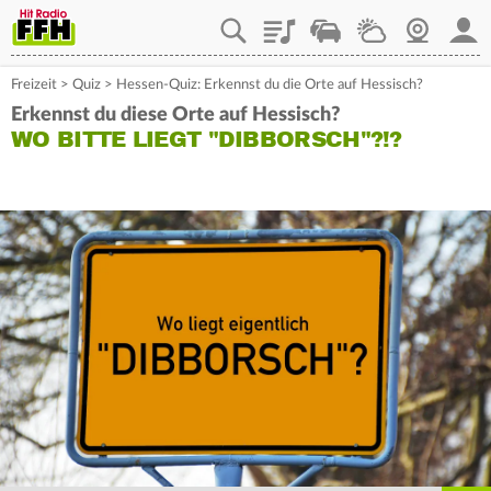
Playlist
Staupilot
Wetter
Webcam
Mein
Freizeit
>
Quiz
>
Hessen-Quiz: Erkennst du die Orte auf Hessisch?
Erkennst du diese Orte auf Hessisch?
WO BITTE LIEGT "DIBBORSCH"?!?