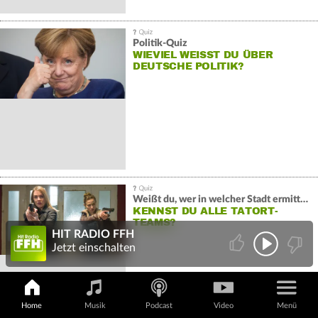
Politik-Quiz
WIEVIEL WEISST DU ÜBER D
EUTSCHE POLITIK?
Weißt du, wer in welcher Stadt ermittelt?
KENNST DU ALLE TATORT-
TEAMS?
HIT RADIO FFH
Jetzt einschalten
Home
Musik
Podcast
Video
Menü