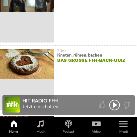
Kneten, rühren, backen
DAS GROSSE FFH-BACK-QUIZ
HIT RADIO FFH
Jetzt einschalten
Das verblüffende Kaffee-Quiz
HAT GOETHE DAS KOFFEIN
Home
Musik
Podcast
Video
Menü
ENTDECKT?