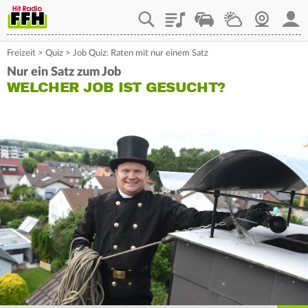
Playlist
Staupilot
Wetter
Webcam
Mein
Freizeit
>
Quiz
>
Job Quiz: Raten mit nur einem Satz
Nur ein Satz zum Job
WELCHER JOB IST GESUCHT?