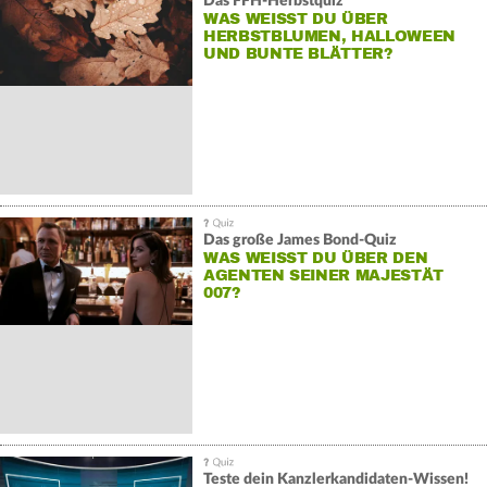
Das FFH-Herbstquiz
WAS WEISST DU ÜBER H
ERBSTBLUMEN, HALLOWEEN U
ND BUNTE BLÄTTER?
Das große James Bond-Quiz
WAS WEISST DU ÜBER DEN A
GENTEN SEINER MAJESTÄT 0
07?
Teste dein Kanzlerkandidaten-Wissen!