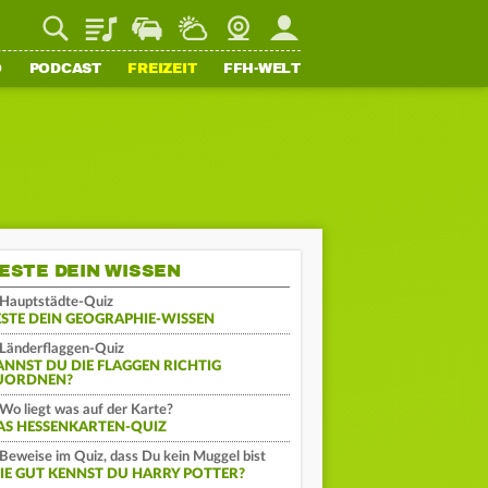
Playlist
Staupilot
Wetter
Webcam
Mein FFH
O
PODCAST
FREIZEIT
FFH-WELT
ESTE DEIN WISSEN
Hauptstädte-Quiz
ESTE DEIN GEOGRAPHIE-WISSEN
Länderflaggen-Quiz
ANNST DU DIE FLAGGEN RICHTIG
UORDNEN?
Wo liegt was auf der Karte?
AS HESSENKARTEN-QUIZ
Beweise im Quiz, dass Du kein Muggel bist
IE GUT KENNST DU HARRY POTTER?