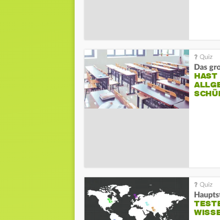
Das gr
HAST
ALLG
SCHÜ
Haupts
TESTE
WISS