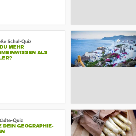
oße Schul-Quiz
 DU MEHR
EMEINWISSEN ALS
LER?
tädte-Quiz
 DEIN GEOGRAPHIE-
EN