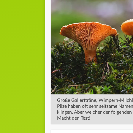
Große Gallertträne, Wimpern-Milchl
Pilze haben oft sehr seltsame Namen,
klingen. Aber welcher der folgenden 
Macht den Test!