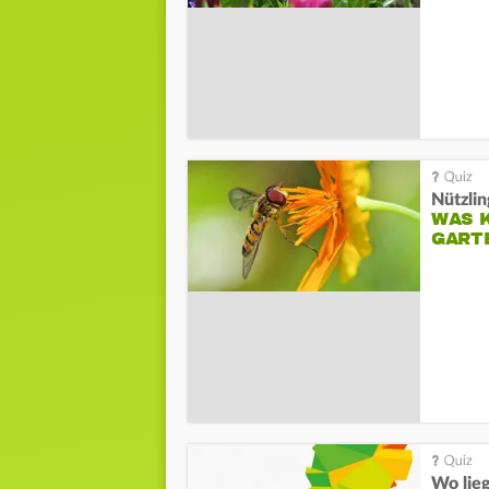
Nützlin
WAS K
GART
Wo lieg