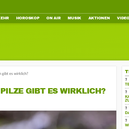
KEHR
HOROSKOP
ON AIR
MUSIK
AKTIONEN
VIDE
T
 gibt es wirklich?
T
PILZE GIBT ES WIRKLICH?
K
Z
D
W