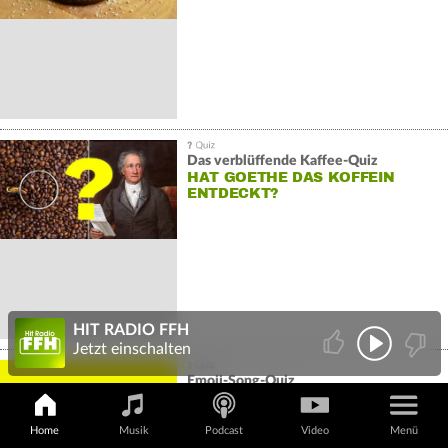
Das verblüffende Kaffee-Quiz
HAT GOETHE DAS KOFFEIN
ENTDECKT?
HIT RADIO FFH
Jetzt einschalten
Emoji-Song-Quiz
WELCHE HITS STECKEN HINTER
DIESEN EMOJIS?
Home
Musik
Podcast
Video
Menü