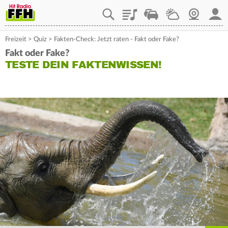
Playlist
Staupilot
Wetter
Webcam
Mein
Freizeit
>
Quiz
>
Fakten-Check: Jetzt raten - Fakt oder Fake?
Fakt oder Fake?
TESTE DEIN FAKTENWISSEN!