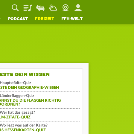
Playlist
Staupilot
Wetter
Webcam
Mein FFH
O
PODCAST
FREIZEIT
FFH-WELT
ESTE DEIN WISSEN
Hauptstädte-Quiz
ESTE DEIN GEOGRAPHIE-WISSEN
Länderflaggen-Quiz
ANNST DU DIE FLAGGEN RICHTIG
UORDNEN?
Wer hat das gesagt?
ILM-ZITATE-QUIZ
Wo liegt was auf der Karte?
AS HESSENKARTEN-QUIZ