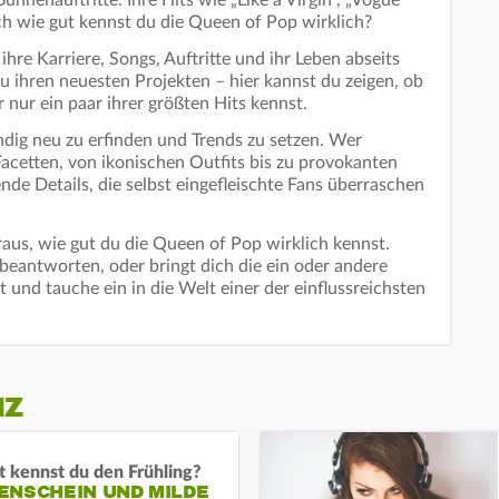
hnenauftritte. Ihre Hits wie „Like a Virgin“, „Vogue“
ch wie gut kennst du die Queen of Pop wirklich?
hre Karriere, Songs, Auftritte und ihr Leben abseits
u ihren neuesten Projekten – hier kannst du zeigen, ob
nur ein paar ihrer größten Hits kennst.
ndig neu zu erfinden und Trends zu setzen. Wer
Facetten, von ikonischen Outfits bis zu provokanten
de Details, die selbst eingefleischte Fans überraschen
raus, wie gut du die Queen of Pop wirklich kennst.
u beantworten, oder bringt dich die ein oder andere
und tauche ein in die Welt einer der einflussreichsten
IZ
 kennst du den Frühling?
ENSCHEIN UND MILDE