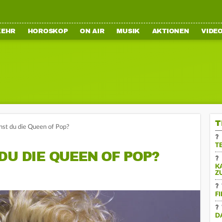
KEHR
HOROSKOP
ON AIR
MUSIK
AKTIONEN
VIDE
T
st du die Queen of Pop?
T
DU DIE QUEEN OF POP?
K
Z
F
D