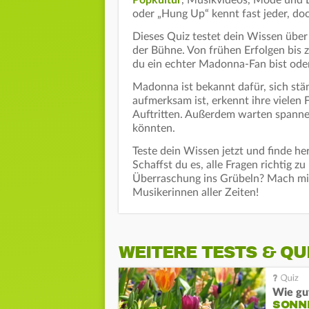
Popkultur
, Musikvideos, Mode und Bü
oder „Hung Up“ kennt fast jeder, do
Dieses Quiz testet dein Wissen über i
der Bühne. Von frühen Erfolgen bis z
du ein echter Madonna-Fan bist oder 
Madonna ist bekannt dafür, sich stä
aufmerksam ist, erkennt ihre vielen 
Auftritten. Außerdem warten spannen
könnten.
Teste dein Wissen jetzt und finde he
Schaffst du es, alle Fragen richtig z
Überraschung ins Grübeln? Mach mit 
Musikerinnen aller Zeiten!
WEITERE TESTS & QU
Wie gut
SONN