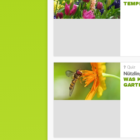
TEMP
Nützlin
WAS K
GART