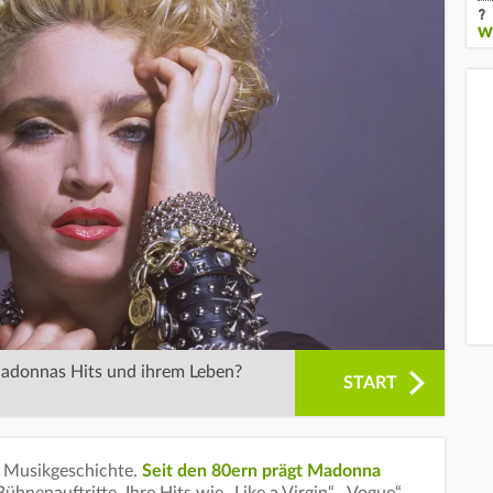
W
Madonnas Hits und ihrem Leben?
START
r Musikgeschichte.
Seit den 80ern prägt Madonna