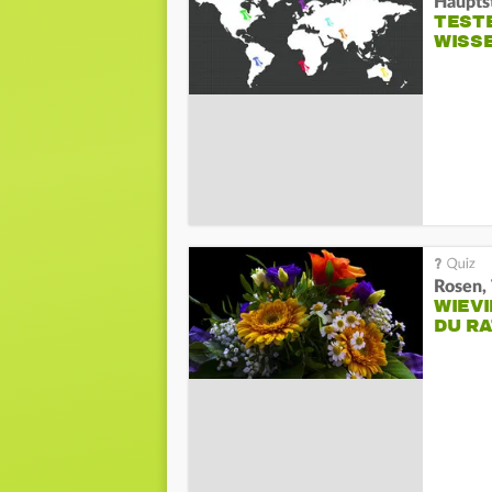
Haupts
TESTE
WISS
Rosen, 
WIEV
DU R