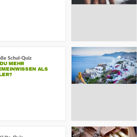
oße Schul-Quiz
 DU MEHR
EMEINWISSEN ALS
LER?