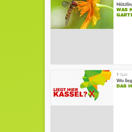
Nützlin
WAS K
GART
Wo lieg
DAS 