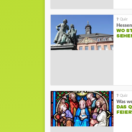
Hessen
WO S
SEHE
DAS 
FEIE