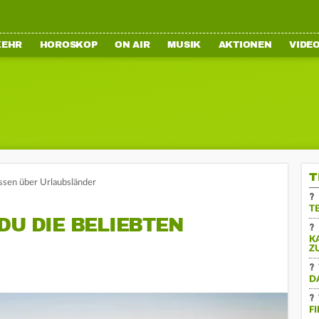
KEHR
HOROSKOP
ON AIR
MUSIK
AKTIONEN
VIDE
T
ssen über Urlaubsländer
T
DU DIE BELIEBTEN
K
Z
D
F