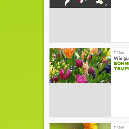
Wie gut
SONN
TEMP