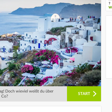
W
ag! Doch wieviel weißt du über
START
d Co?