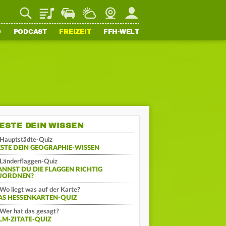
Playlist
Staupilot
Wetter
Webcam
Mein FFH
O
PODCAST
FREIZEIT
FFH-WELT
ESTE DEIN WISSEN
Hauptstädte-Quiz
ESTE DEIN GEOGRAPHIE-WISSEN
Länderflaggen-Quiz
ANNST DU DIE FLAGGEN RICHTIG
UORDNEN?
Wo liegt was auf der Karte?
AS HESSENKARTEN-QUIZ
Wer hat das gesagt?
ILM-ZITATE-QUIZ