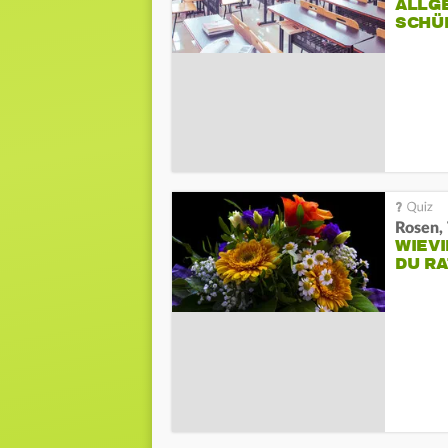
ALLG
SCHÜ
Rosen, 
WIEV
DU R