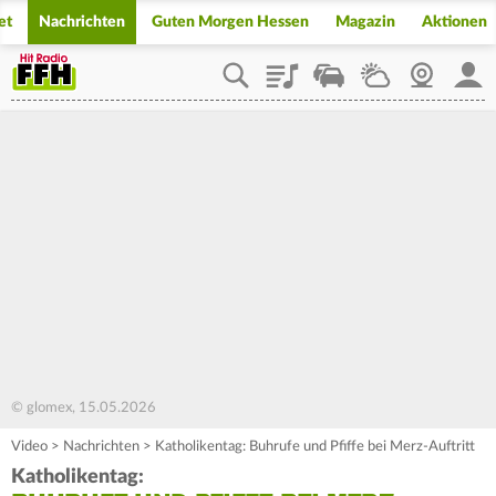
et
Nachrichten
Guten Morgen Hessen
Magazin
Aktionen
Playlist
Staupilot
Wetter
Webcam
Mein
© glomex, 15.05.2026
Video
>
Nachrichten
>
Katholikentag: Buhrufe und Pfiffe bei Merz-Auftritt
Katholikentag: