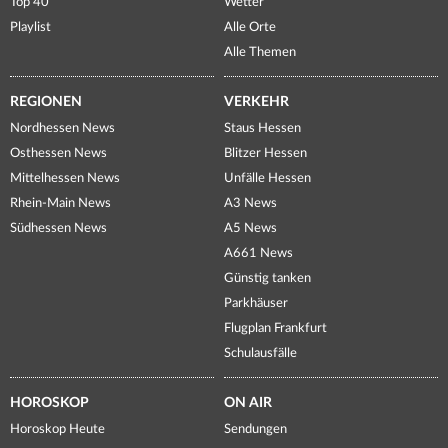
Top 40
Wetter
Playlist
Alle Orte
Alle Themen
REGIONEN
VERKEHR
Nordhessen News
Staus Hessen
Osthessen News
Blitzer Hessen
Mittelhessen News
Unfälle Hessen
Rhein-Main News
A3 News
Südhessen News
A5 News
A661 News
Günstig tanken
Parkhäuser
Flugplan Frankfurt
Schulausfälle
HOROSKOP
ON AIR
Horoskop Heute
Sendungen