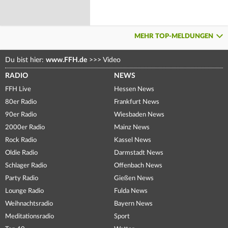
MEHR TOP-MELDUNGEN
Du bist hier:
www.FFH.de
>>>
Video
RADIO
NEWS
FFH Live
Hessen News
80er Radio
Frankfurt News
90er Radio
Wiesbaden News
2000er Radio
Mainz News
Rock Radio
Kassel News
Oldie Radio
Darmstadt News
Schlager Radio
Offenbach News
Party Radio
Gießen News
Lounge Radio
Fulda News
Weihnachtsradio
Bayern News
Meditationsradio
Sport