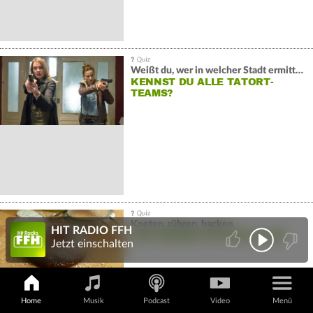
Weißt du, wer in welcher Stadt ermittelt?
KENNST DU ALLE TATORT-
TEAMS?
Kneten, rühren, backen
HIT RADIO FFH
DAS GROSSE FFH-BACK-QUIZ
Jetzt einschalten
Home
Musik
Podcast
Video
Menü