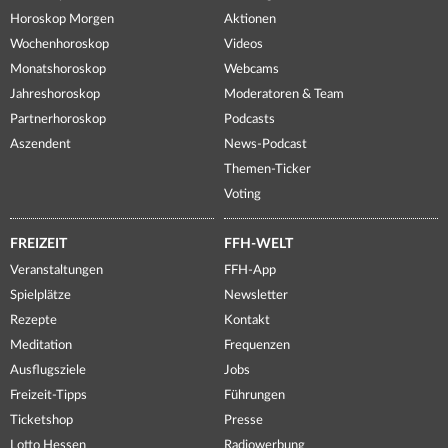
Horoskop Morgen
Aktionen
Wochenhoroskop
Videos
Monatshoroskop
Webcams
Jahreshoroskop
Moderatoren & Team
Partnerhoroskop
Podcasts
Aszendent
News-Podcast
Themen-Ticker
Voting
FREIZEIT
FFH-WELT
Veranstaltungen
FFH-App
Spielplätze
Newsletter
Rezepte
Kontakt
Meditation
Frequenzen
Ausflugsziele
Jobs
Freizeit-Tipps
Führungen
Ticketshop
Presse
Lotto Hessen
Radiowerbung