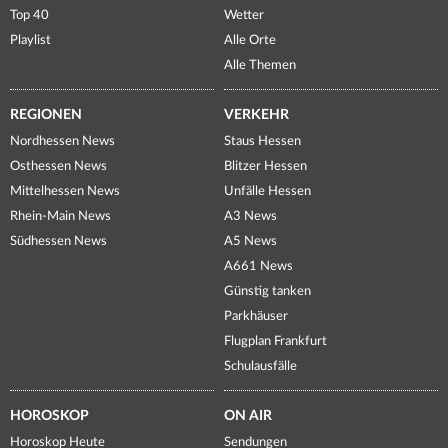
Top 40
Wetter
Playlist
Alle Orte
Alle Themen
REGIONEN
VERKEHR
Nordhessen News
Staus Hessen
Osthessen News
Blitzer Hessen
Mittelhessen News
Unfälle Hessen
Rhein-Main News
A3 News
Südhessen News
A5 News
A661 News
Günstig tanken
Parkhäuser
Flugplan Frankfurt
Schulausfälle
HOROSKOP
ON AIR
Horoskop Heute
Sendungen