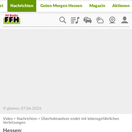
et
Nachrichten
Guten Morgen Hessen
Magazin
Aktionen
Playlist
Staupilot
Wetter
Webcam
Mein
© glomex, 07.06.2026
Video
>
Nachrichten
>
Überholmanöver endet mit lebensgefährlichen
Verletzungen
Hessen: