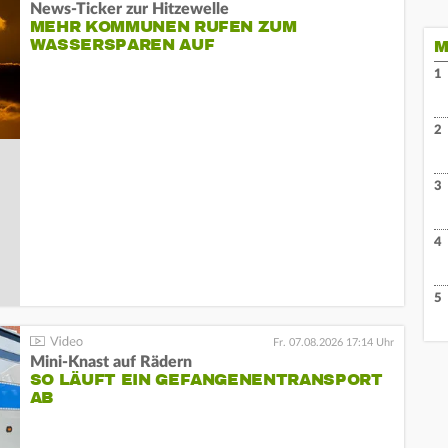
News-Ticker zur Hitzewelle
MEHR KOMMUNEN RUFEN ZUM
WASSERSPAREN AUF
M
1
2
3
4
5
Fr. 07.08.2026 17:14 Uhr
Mini-Knast auf Rädern
SO LÄUFT EIN GEFANGENENTRANSPORT
AB