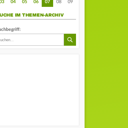
03
04
05
06
07
08
09
UCHE IM THEMEN-ARCHIV
uchbegriff: