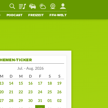
Playlist
Staupilot
Wetter
Webcam
Mein FFH
O
PODCAST
FREIZEIT
FFH-WELT
HEMEN-TICKER
Jul. - Aug. 2026
M
D
M
D
F
S
S
13
14
15
16
17
18
19
20
21
22
23
24
25
26
27
28
29
30
31
01
02